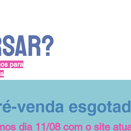
hos para
va
ré-venda esgotad
os dia 11/08 com o site atua